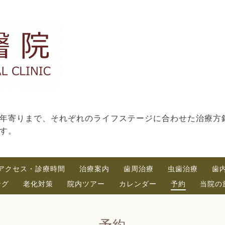
年寄りまで、それぞれのライフステージに合わせた治療方
す。
アクセス・診療時間
治療案内
歯周治療
虫歯治療
歯
ング
老化対策
院内ツアー
カレンダー
予約
当院の
予約